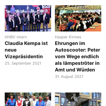
HHBV intern
Hasper Kirmes
Claudia Kempa ist
Ehrungen im
neue
Autoscooter: Peter
Vizepräsidentin
vom Wege endlich
als Iämpeströter in
25. September 2021
Amt und Würden
31. August 2021