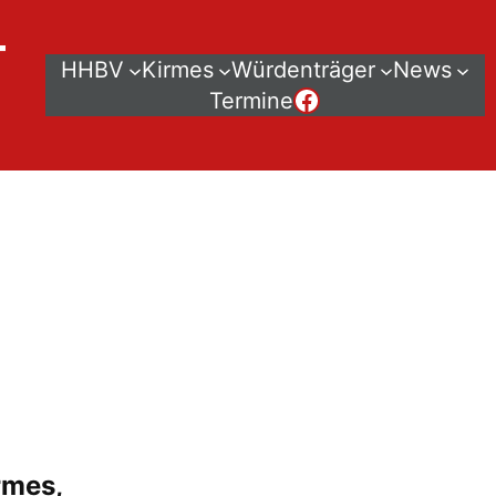
–
HHBV
Kirmes
Würdenträger
News
Der HHBV bei Facebook
Termine
rmes,