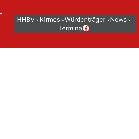
–
HHBV
Kirmes
Würdenträger
News
Der HHBV bei Facebook
Termine