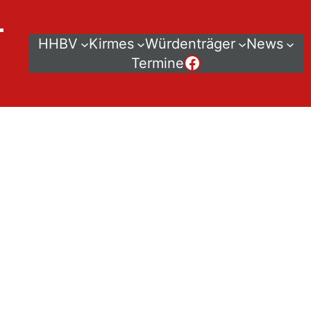
–
HHBV
Kirmes
Würdenträger
News
Der HHBV bei Facebook
Termine