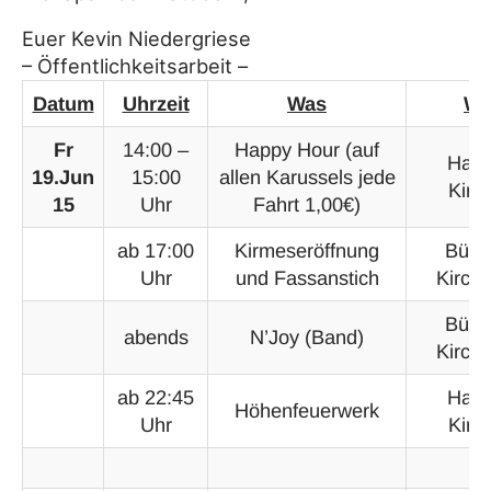
Euer Kevin Niedergriese
– Öffentlichkeitsarbeit –
Datum
Uhrzeit
Was
W
Fr
14:00 –
Happy Hour (auf
Hasp
19.Jun
15:00
allen Karussels jede
Kirm
15
Uhr
Fahrt 1,00€)
ab 17:00
Kirmeseröffnung
Bühn
Uhr
und Fassanstich
Kirchp
Bühn
abends
N’Joy (Band)
Kirchp
ab 22:45
Hasp
Höhenfeuerwerk
Uhr
Kirm