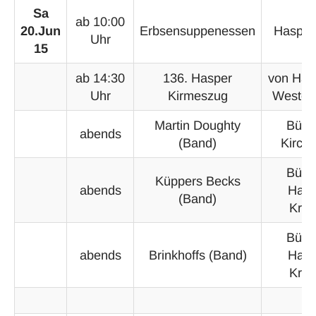
Sa
ab 10:00
20.Jun
Erbsensuppenessen
Hasper
Uhr
15
ab 14:30
136. Hasper
von Has
Uhr
Kirmeszug
Wester
Martin Doughty
Bühn
abends
(Band)
Kirchp
Bühn
Küppers Becks
abends
Hasp
(Band)
Krei
Bühn
abends
Brinkhoffs (Band)
Hasp
Krei