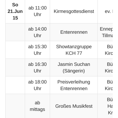
So
ab 11:00
21.Jun
Kirmesgottesdienst
ev. Ki
Uhr
15
ab 14:00
Ennepeb
Entenrennen
Uhr
Tillman
ab 15:30
Showtanzgruppe
Bühn
Uhr
KCH 77
Kirchp
ab 16:30
Jasmin Suchan
Bühn
Uhr
(Sängerin)
Kirchp
ab 18:00
Preisverleihung
Bühn
Uhr
Entenrennen
Kirchp
Bühn
ab
Großes Musikfest
Hasp
mittags
Krei