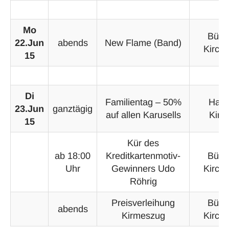
Mo
Bühn
22.Jun
abends
New Flame (Band)
Kirchp
15
Di
Familientag – 50%
Hasp
23.Jun
ganztägig
auf allen Karusells
Kirm
15
Kür des
ab 18:00
Kreditkartenmotiv-
Bühn
Uhr
Gewinners Udo
Kirchp
Röhrig
Preisverleihung
Bühn
abends
Kirmeszug
Kirchp