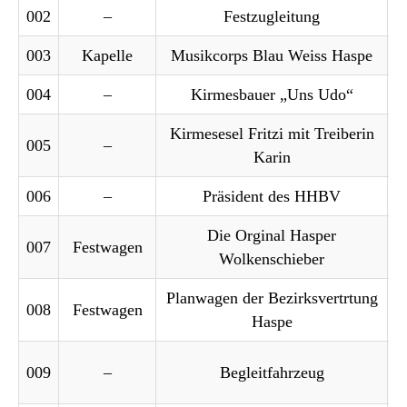
002
–
Festzugleitung
003
Kapelle
Musikcorps Blau Weiss Haspe
004
–
Kirmesbauer „Uns Udo“
Kirmesesel Fritzi mit Treiberin
005
–
Karin
006
–
Präsident des HHBV
Die Orginal Hasper
007
Festwagen
Wolkenschieber
Planwagen der Bezirksvertrtung
B
008
Festwagen
Haspe
009
–
Begleitfahrzeug