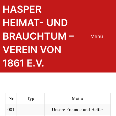
HASPER
HEIMAT- UND
BRAUCHTUM –
Menü
VEREIN VON
1861 E.V.
Nr
Typ
Motto
001
–
Unsere Freunde und Helfer