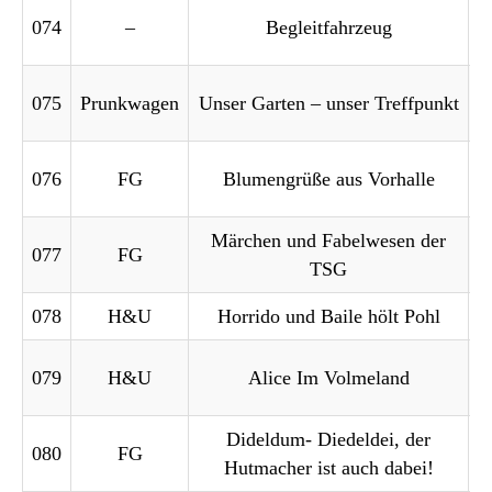
074
–
Begleitfahrzeug
075
Prunkwagen
Unser Garten – unser Treffpunkt
076
FG
Blumengrüße aus Vorhalle
Märchen und Fabelwesen der
077
FG
TSG
078
H&U
Horrido und Baile hölt Pohl
K
079
H&U
Alice Im Volmeland
Dideldum- Diedeldei, der
K
080
FG
Hutmacher ist auch dabei!