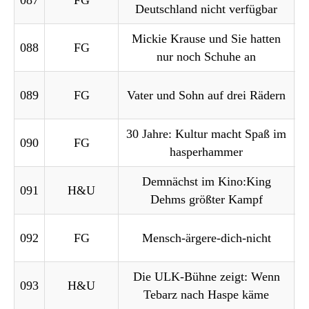
087
FG
Deutschland nicht verfügbar
Mickie Krause und Sie hatten
088
FG
nur noch Schuhe an
089
FG
Vater und Sohn auf drei Rädern
30 Jahre: Kultur macht Spaß im
090
FG
hasperhammer
Demnächst im Kino:King
K
091
H&U
Dehms größter Kampf
K
092
FG
Mensch-ärgere-dich-nicht
Die ULK-Bühne zeigt: Wenn
K
093
H&U
Tebarz nach Haspe käme