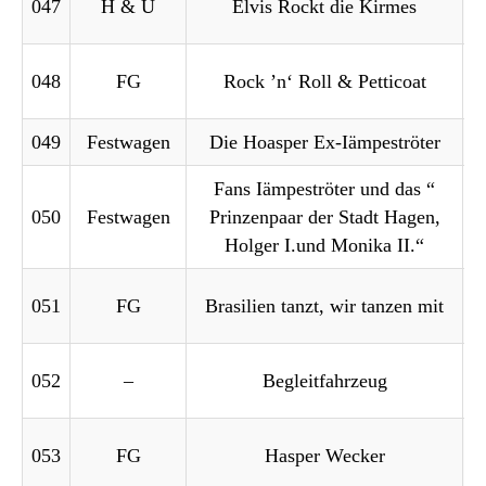
047
H & U
Elvis Rockt die Kirmes
048
FG
Rock ’n‘ Roll & Petticoat
049
Festwagen
Die Hoasper Ex-Iämpeströter
Fans Iämpeströter und das “
050
Festwagen
Prinzenpaar der Stadt Hagen,
Holger I.und Monika II.“
051
FG
Brasilien tanzt, wir tanzen mit
052
–
Begleitfahrzeug
053
FG
Hasper Wecker