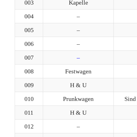
003
Kapelle
004
–
005
–
006
–
007
–
008
Festwagen
009
H & U
010
Prunkwagen
Sind
011
H & U
012
–