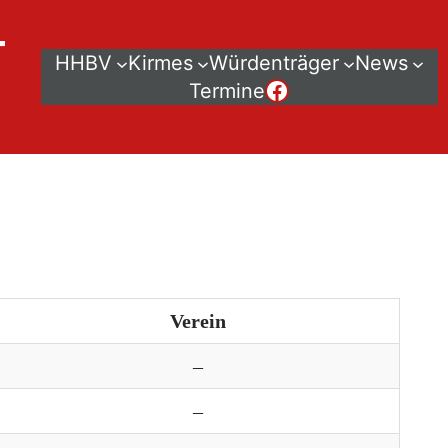
–
HHBV
Kirmes
Würdenträger
News
Der HHBV bei Facebook
Termine
Verein
–
–