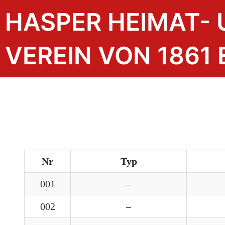
HASPER HEIMAT-
VEREIN VON 1861 E
Nr
Typ
001
–
002
–