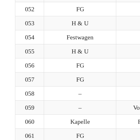
052
FG
053
H & U
054
Festwagen
055
H & U
056
FG
057
FG
058
–
059
–
Vo
060
Kapelle
061
FG