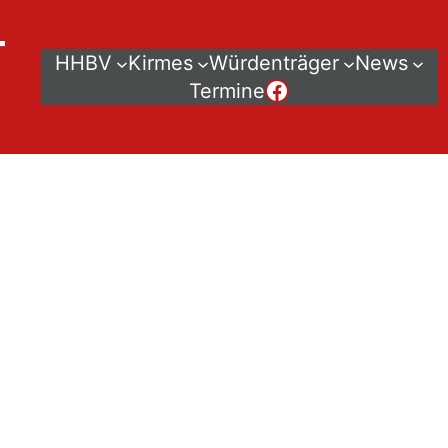
–
HHBV
Kirmes
Würdenträger
News
Der HHBV bei Facebook
Termine