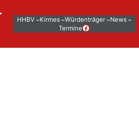
–
HHBV
Kirmes
Würdenträger
News
Der HHBV bei Facebook
Termine